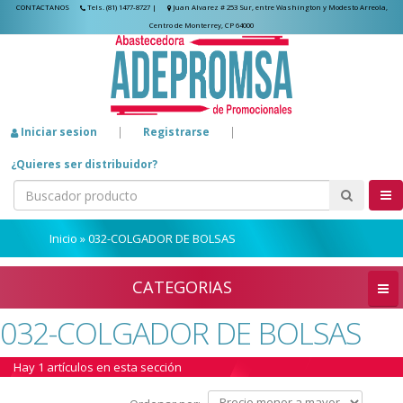
CONTACTANOS
Tels. (81) 1477-8727
|
Juan Alvarez # 253 Sur, entre Washington y Modesto Arreola,
Centro de Monterrey, CP 64000
Iniciar sesion
|
Registrarse
|
¿Quieres ser distribuidor?
Inicio
»
032-COLGADOR DE BOLSAS
CATEGORIAS
032-COLGADOR DE BOLSAS
Hay 1 artículos en esta sección