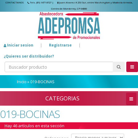
CONTACTANOS
Tels. (81) 1477-8727
|
Juan Alvarez # 253 Sur, entre Washington y Modesto Arreola,
Centro de Monterrey, CP 64000
Iniciar sesion
|
Registrarse
|
¿Quieres ser distribuidor?
Inicio
»
019-BOCINAS
CATEGORIAS
019-BOCINAS
Hay 46 artículos en esta sección